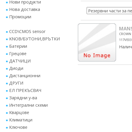
Нови продукти
Нова доставка
Промоции
MAN
CCD\CMOS sensor
CROWN
KNOB/БУТОНИ,ВРЪТКИ
117VE03
Батерии
Налич
Грецове
ДАТЧИЦИ
Диоди
Дистанционни
ДРУГИ
ЕЛ ПРЕКЪСВАЧ
Зарядни у-ва
Интегрални схеми
Кварцове
Климатици
Ключове