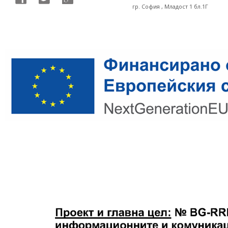
гр. София , Младост 1 бл.1Г