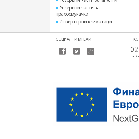
Резервни части за
прахосмукачки
Инверторни климатици
СОЦИАЛНИ МРЕЖИ
КО
02
гр. С