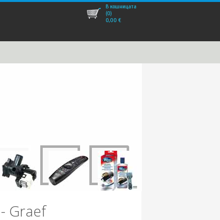
В кошницата
(0)
0,00
€
- Graef