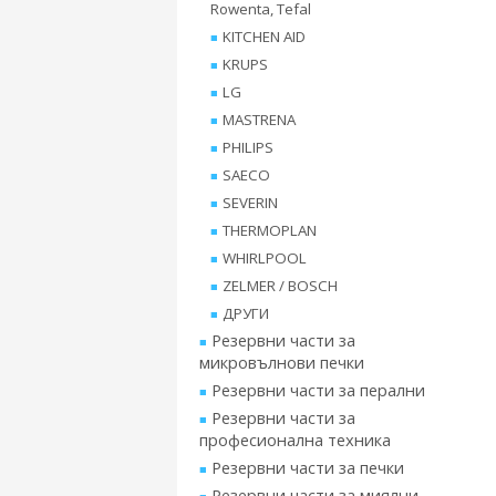
Rowenta, Tefal
KITCHEN AID
KRUPS
LG
MASTRENA
PHILIPS
SAECO
SEVERIN
THERMOPLAN
WHIRLPOOL
ZELMER / BOSCH
ДРУГИ
Резервни части за
микровълнови печки
Резервни части за перални
Резервни части за
професионална техника
Резервни части за печки
Резервни части за миялни