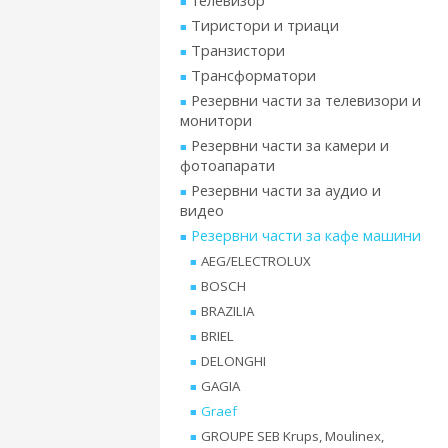
телевизор
Тиристори и триаци
Транзистори
Трансформатори
Резервни части за телевизори и
монитори
Резервни части за камери и
фотоапарати
Резервни части за аудио и
видео
Резервни части за кафе машини
AEG/ELECTROLUX
BOSCH
BRAZILIA
BRIEL
DELONGHI
GAGIA
Graef
GROUPE SEB Krups, Moulinex,