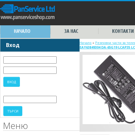
НАЧАЛО
ЗА НАС
КОНТАКТИ
Начало
»
Резервни части за тел
Вход
EAY63849304 DA-65G19 LCAP35 L
Меню