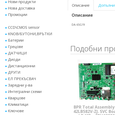
Нови продукти
Описание
Допълни
Нова доставка
Промоции
Описание
DA-65G19
CCD\CMOS sensor
KNOB/БУТОНИ,ВРЪТКИ
Батерии
Подобни пр
Грецове
ДАТЧИЦИ
Диоди
Дистанционни
ДРУГИ
ЕЛ ПРЕКЪСВАЧ
Зарядни у-ва
Интегрални схеми
Кварцове
Климатици
BPR Total Assembl
Ключове
42LB582V-ZJ. SVC Bo