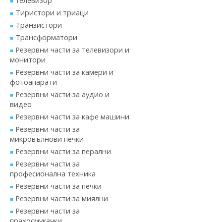
телевизор
Тиристори и триаци
Транзистори
Трансформатори
Резервни части за телевизори и
монитори
Резервни части за камери и
фотоапарати
Резервни части за аудио и
видео
Резервни части за кафе машини
Резервни части за
микровълнови печки
Резервни части за перални
Резервни части за
професионална техника
Резервни части за печки
Резервни части за миялни
Резервни части за
прахосмукачки