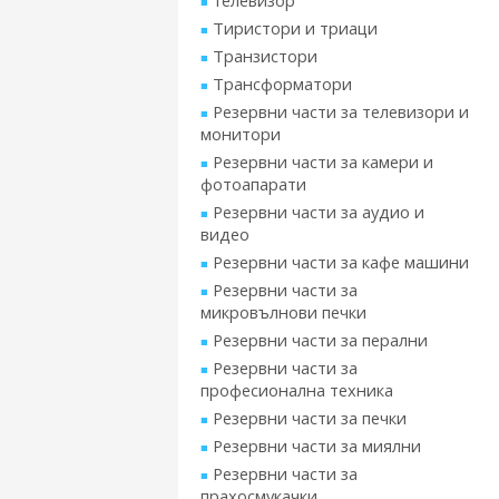
телевизор
Тиристори и триаци
Транзистори
Трансформатори
Резервни части за телевизори и
монитори
Резервни части за камери и
фотоапарати
Резервни части за аудио и
видео
Резервни части за кафе машини
Резервни части за
микровълнови печки
Резервни части за перални
Резервни части за
професионална техника
Резервни части за печки
Резервни части за миялни
Резервни части за
прахосмукачки