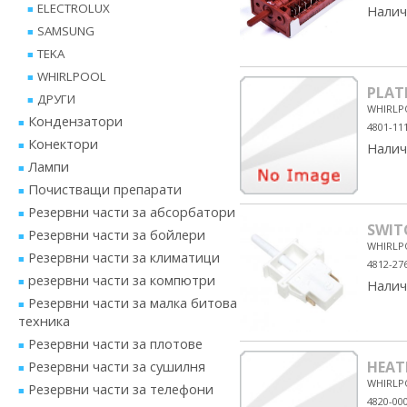
ELECTROLUX
Налич
SAMSUNG
TEKA
WHIRLPOOL
PLAT
ДРУГИ
WHIRLP
Кондензатори
4801-11
Конектори
Налич
Лампи
Почистващи препарати
Резервни части за абсорбатори
SWIT
Резервни части за бойлери
WHIRLP
Резервни части за климатици
4812-27
резервни части за компютри
Налич
Резервни части за малка битова
техника
Резервни части за плотове
Резервни части за сушилня
HEAT
WHIRLP
Резервни части за телефони
4820-00