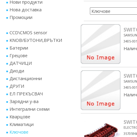
Нови продукти
Нова доставка
Промоции
SWIT
CCD\CMOS sensor
SAMSU
KNOB/БУТОНИ,ВРЪТКИ
3405-00
Батерии
Налич
Грецове
ДАТЧИЦИ
Диоди
SWIT
Дистанционни
SAMSU
ДРУГИ
3405-00
ЕЛ ПРЕКЪСВАЧ
Налич
Зарядни у-ва
Интегрални схеми
Кварцове
SWIT
Климатици
ELECTR
Ключове
3570596