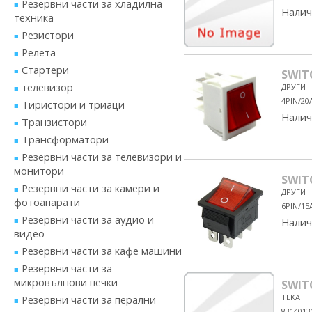
Резервни части за хладилна
Налич
техника
Резистори
Релета
Стартери
SWIT
телевизор
ДРУГИ
4PIN/20
Тиристори и триаци
Налич
Транзистори
Трансформатори
Резервни части за телевизори и
монитори
SWIT
Резервни части за камери и
ДРУГИ
фотоапарати
6PIN/15
Резервни части за аудио и
Налич
видео
Резервни части за кафе машини
Резервни части за
микровълнови печки
SWIT
TEKA
Резервни части за перални
8314013