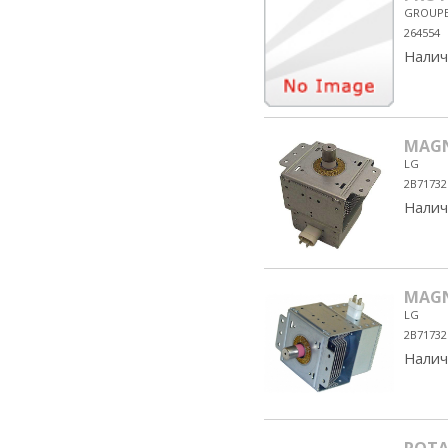
GROUPE 
264554
Налич
MAGN
LG
2B71732
Налич
MAGN
LG
2B7173
Налич