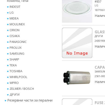
Rowenta, Tefal
#857
LG
INDESIT
1B7196
LG
Налич
MIDEA
MOULINEX
ORION
GLAS
OSAKA
ДРУГИ
2430190
PANASONIC
Налич
PROLUX
SAMSUNG
SHARP
TEKA
CAPA
TOSHIBA
SAMSU
2501-00
WHIRLPOOL
Налич
WPRO
ZELMER / BOSCH
ДРУГИ
Резервни части за перални
FUSE 