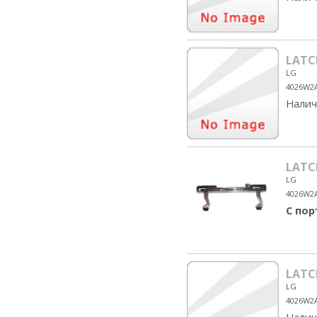
LATC
LG
4026W2
Налич
LATC
LG
4026W2
С по
LATC
LG
4026W2