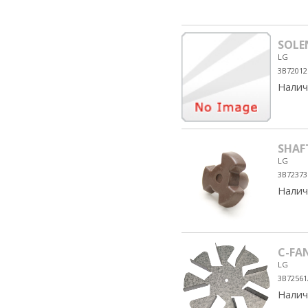
SOLE
LG
3B72012
Налич
SHAF
LG
3B7237
Налич
C-FA
LG
3B72561
Налич