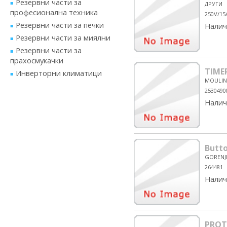
Резервни части за
ДРУГИ
професионална техника
250V/15
Резервни части за печки
Налич
Резервни части за миялни
Резервни части за
прахосмукачки
TIME
Инверторни климатици
MOULIN
2530490
Налич
Butt
GORENJ
264481
Налич
PROT