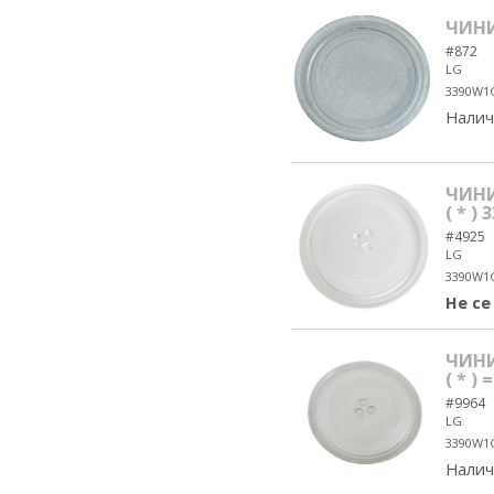
ЧИНИ
#872
LG
3390W1
Налич
ЧИНИ
( * )
#4925
LG
3390W1
Не се
ЧИНИ
( * )
#9964
LG
3390W1
Налич