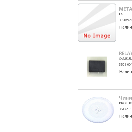
META
LG
3390W2
Налич
RELA
SAMSU
3501-00
Налич
Чини
PROLUX
3517203
Налич