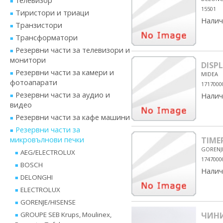
телевизор
15501
Тиристори и триаци
Налич
Транзистори
Трансформатори
Резервни части за телевизори и
монитори
DISP
Резервни части за камери и
MIDEA
фотоапарати
1717000
Резервни части за аудио и
Налич
видео
Резервни части за кафе машини
Резервни части за
микровълнови печки
TIME
GORENJ
AEG/ELECTROLUX
1747000
BOSCH
Налич
DELONGHI
ELECTROLUX
GORENJE/HISENSE
GROUPE SEB Krups, Moulinex,
ЧИНИ