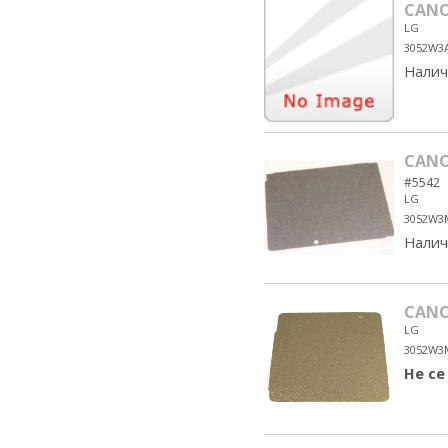
CAN
LG
3052W3
Налич
CANO
#5542
LG
3052W3
Налич
CANO
LG
3052W3
Не се