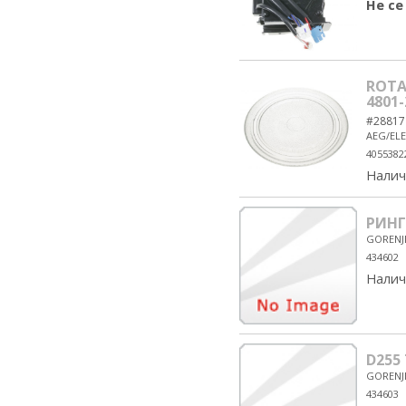
Не се
ROTA
4801
#28817
AEG/EL
4055382
Налич
РИНГ
GORENJ
434602
Налич
D255
GORENJ
434603