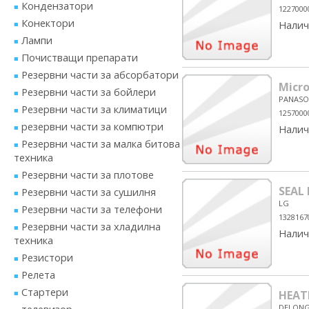
Кондензатори
1227000
Конектори
Налич
Лампи
Почистващи препарати
Резервни части за абсорбатори
Micro
Резервни части за бойлери
PANASO
Резервни части за климатици
1257000
резервни части за компютри
Налич
Резервни части за малка битова
техника
Резервни части за плотове
SEAL
Резервни части за сушилня
LG
Резервни части за телефони
1328167
Резервни части за хладилна
Налич
техника
Резистори
Релета
Стартери
HEAT
DELONG