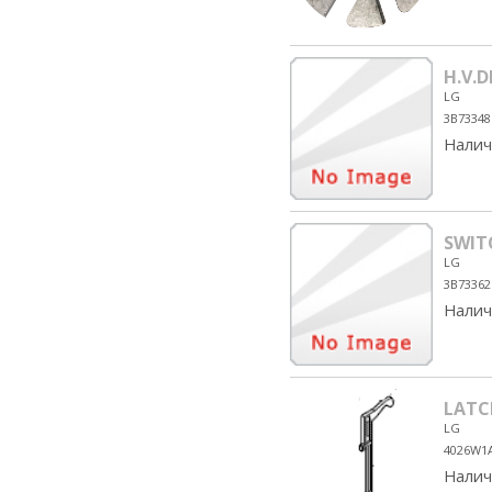
H.V.D
LG
3B73348
Налич
SWIT
LG
3B73362
Налич
LATC
LG
4026W1
Налич