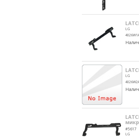
LATC
LG
4026W1
Налич
LATC
LG
4026W2
Налич
LATC
микр
#5617
LG