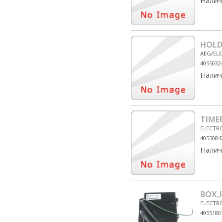
Налич
HOLDE
AEG/EL
4055032
Налич
TIME
ELECTR
4055084
Налич
BOX,
ELECTR
4055180