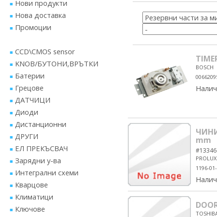
Нови продукти
Нова доставка
Промоции
CCD\CMOS sensor
TIME
KNOB/БУТОНИ,ВРЪТКИ
BOSCH
Батерии
0066209
Грецове
Налич
ДАТЧИЦИ
Диоди
Дистанционни
ЧИНИ
ДРУГИ
mm
ЕЛ ПРЕКЪСВАЧ
#13346
PROLUX
Зарядни у-ва
1196-01
Интегрални схеми
Налич
Кварцове
Климатици
DOOR
Ключове
TOSHIB