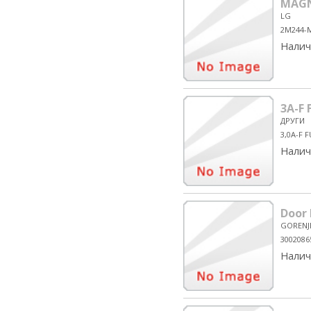
MAGN
LG
2M244-
Налич
3A-F 
ДРУГИ
3,0A-F 
Налич
Door
GORENJ
3002086
Налич