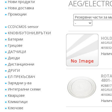
AEG/ELECTR
Нови продукти
Нова доставка
Промоции
CCD\CMOS sensor
KNOB/БУТОНИ,ВРЪТКИ
HOLDE
Батерии
AEG/EL
Грецове
4055032
ДАТЧИЦИ
Налич
Диоди
Дистанционни
ДРУГИ
ROTA
ЕЛ ПРЕКЪСВАЧ
4801
Зарядни у-ва
#28817
Интегрални схеми
AEG/EL
Кварцове
4055382
Налич
Климатици
Ключове