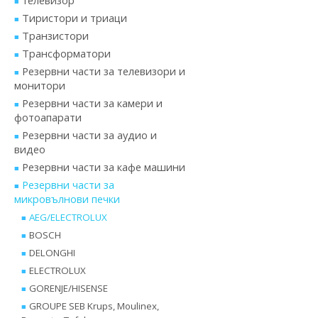
телевизор
Тиристори и триаци
Транзистори
Трансформатори
Резервни части за телевизори и
монитори
Резервни части за камери и
фотоапарати
Резервни части за аудио и
видео
Резервни части за кафе машини
Резервни части за
микровълнови печки
AEG/ELECTROLUX
BOSCH
DELONGHI
ELECTROLUX
GORENJE/HISENSE
GROUPE SEB Krups, Moulinex,