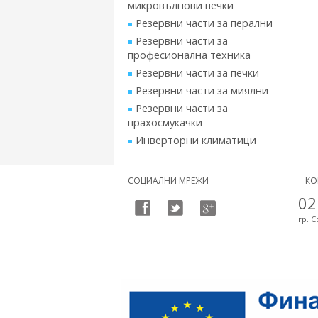
микровълнови печки
Резервни части за перални
Резервни части за
професионална техника
Резервни части за печки
Резервни части за миялни
Резервни части за
прахосмукачки
Инверторни климатици
СОЦИАЛНИ МРЕЖИ
КО
02
гр. С