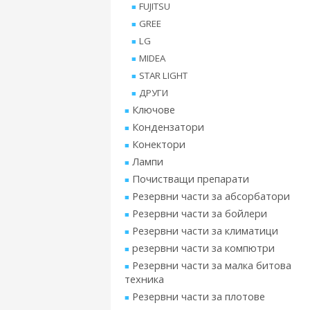
FUJITSU
GREE
LG
MIDEA
STAR LIGHT
ДРУГИ
Ключове
Кондензатори
Конектори
Лампи
Почистващи препарати
Резервни части за абсорбатори
Резервни части за бойлери
Резервни части за климатици
резервни части за компютри
Резервни части за малка битова
техника
Резервни части за плотове