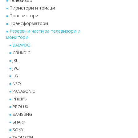
телевизор
Тиристори и триаци
Транзистори
Трансформатори
Резервни части за телевизори и
монитори
DAEWOO
GRUNDIG
JBL
JVC
LG
NEO
PANASONIC
PHILIPS
PROLUX
SAMSUNG
SHARP
SONY
THOMSON