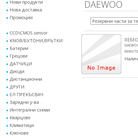
DAEWOO
Нови продукти
Нова доставка
Промоции
CCD\CMOS sensor
REMO
KNOB/БУТОНИ,ВРЪТКИ
DAEWO
Батерии
REMOTE
Грецове
Налич
ДАТЧИЦИ
Диоди
Дистанционни
ДРУГИ
ЕЛ ПРЕКЪСВАЧ
Зарядни у-ва
Интегрални схеми
Кварцове
Климатици
Ключове