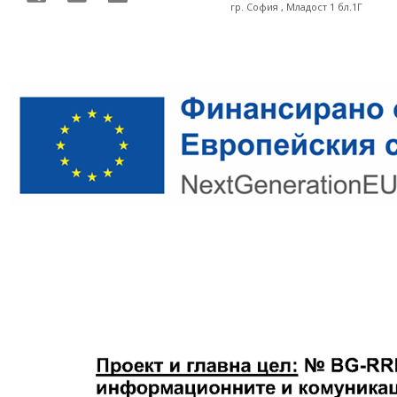
гр. София , Младост 1 бл.1Г