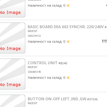
Наличност на склад: 0
yes/no
BASIC BOARD DEA 602 SYNCHR. 220/240V
#
INDESIT
C00274112
11
Наличност на склад: 0
yes/no
CONTROL UNIT
#8240
INDESIT
C00385178
Наличност на склад: 0
yes/no
BUTTON ON-OFF LEFT_IND_GW
#31536
INDESIT