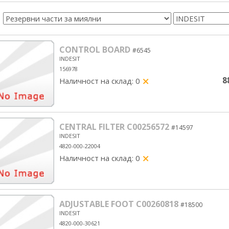
CONTROL BOARD
#6545
INDESIT
156978
8
Наличност на склад: 0
yes/no
CENTRAL FILTER C00256572
#14597
INDESIT
4820-000-22004
Наличност на склад: 0
yes/no
ADJUSTABLE FOOT C00260818
#18500
INDESIT
4820-000-30621