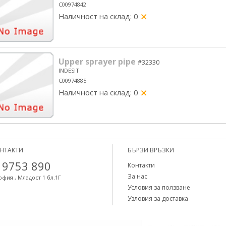
C00974842
Наличност на склад: 0
yes/no
Upper sprayer pipe
#32330
INDESIT
C00974885
Наличност на склад: 0
yes/no
НТАКТИ
БЪРЗИ ВРЪЗКИ
 9753 890
Контакти
За нас
офия , Младост 1 бл.1Г
Условия за ползване
Узловия за доставка