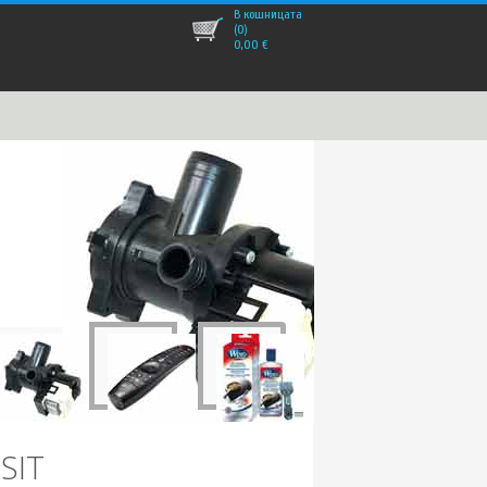
В кошницата
(0)
0,00
€
SIT