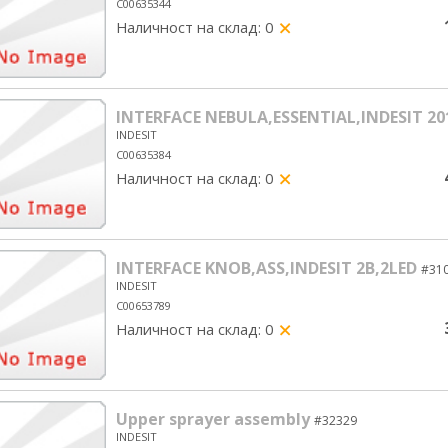
C00635344
Наличност на склад: 0
yes/no
INTERFACE NEBULA,ESSENTIAL,INDESIT 20
INDESIT
C00635384
Наличност на склад: 0
yes/no
INTERFACE KNOB,ASS,INDESIT 2B,2LED
#31
INDESIT
C00653789
Наличност на склад: 0
yes/no
Upper sprayer assembly
#32329
INDESIT