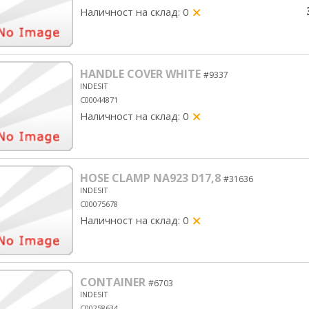
Наличност на склад: 0
yes/no
HANDLE COVER WHITE
#9337
INDESIT
C00044871
Наличност на склад: 0
yes/no
HOSE CLAMP NA923 D17,8
#31636
INDESIT
C00075678
Наличност на склад: 0
yes/no
CONTAINER
#6703
INDESIT
C00258634