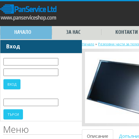
НАЧАЛО
ЗА НАС
КОНТАКТИ
Начало
»
Резервни части за тел
Вход
Меню
Описание
Допълни