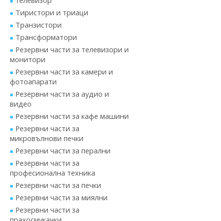
телевизор
Тиристори и триаци
Транзистори
Трансформатори
Резервни части за телевизори и
монитори
Резервни части за камери и
фотоапарати
Резервни части за аудио и
видео
Резервни части за кафе машини
Резервни части за
микровълнови печки
Резервни части за перални
Резервни части за
професионална техника
Резервни части за печки
Резервни части за миялни
Резервни части за
прахосмукачки