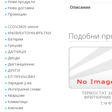
Нови продукти
Описание
Нова доставка
Промоции
CCD\CMOS sensor
KNOB/БУТОНИ,ВРЪТКИ
Подобни пр
Батерии
Грецове
ДАТЧИЦИ
Диоди
Дистанционни
ДРУГИ
ЕЛ ПРЕКЪСВАЧ
Зарядни у-ва
Интегрални схеми
ТЕРМОСТАТ З
Кварцове
ФРИТЮРНИК
Климатици
7,16 €/
Ключове