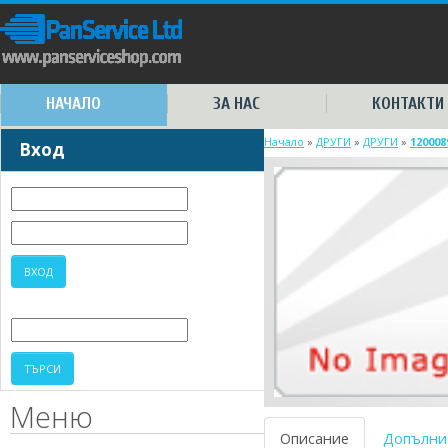
НАЧАЛО
ЗА НАС
КОНТАКТИ
Начало
»
ДРУГИ
»
ДРУГИ
»
120008
Вход
Меню
Описание
Допълни