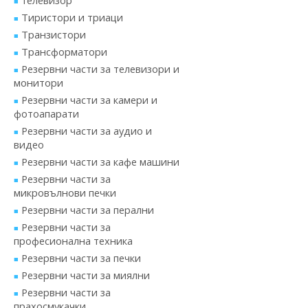
телевизор
Тиристори и триаци
Транзистори
Трансформатори
Резервни части за телевизори и
монитори
Резервни части за камери и
фотоапарати
Резервни части за аудио и
видео
Резервни части за кафе машини
Резервни части за
микровълнови печки
Резервни части за перални
Резервни части за
професионална техника
Резервни части за печки
Резервни части за миялни
Резервни части за
прахосмукачки