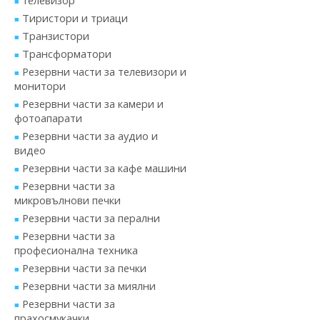
телевизор
Тиристори и триаци
Транзистори
Трансформатори
Резервни части за телевизори и
монитори
Резервни части за камери и
фотоапарати
Резервни части за аудио и
видео
Резервни части за кафе машини
Резервни части за
микровълнови печки
Резервни части за перални
Резервни части за
професионална техника
Резервни части за печки
Резервни части за миялни
Резервни части за
прахосмукачки