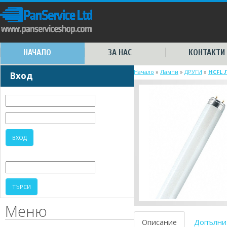
НАЧАЛО
ЗА НАС
КОНТАКТИ
Начало
»
Лампи
»
ДРУГИ
»
HCFL 
Вход
Меню
Описание
Допълни