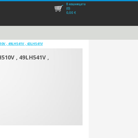
В кошницата
(0)
0,00
€
V , 49LH541V , 43LH541V
10V , 49LH541V ,