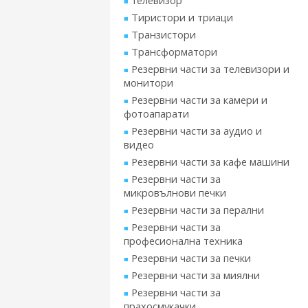
телевизор
Тиристори и триаци
Транзистори
Трансформатори
Резервни части за телевизори и
монитори
Резервни части за камери и
фотоапарати
Резервни части за аудио и
видео
Резервни части за кафе машини
Резервни части за
микровълнови печки
Резервни части за перални
Резервни части за
професионална техника
Резервни части за печки
Резервни части за миялни
Резервни части за
прахосмукачки