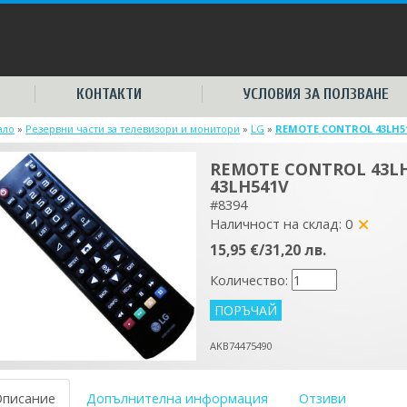
КОНТАКТИ
УСЛОВИЯ ЗА ПОЛЗВАНЕ
ало
»
Резервни части за телевизори и монитори
»
LG
»
REMОТЕ CONTROL 43LH510
REMОТЕ CONTROL 43LH5
43LH541V
#8394
Наличност на склад: 0
yes
15,95 €/31,20 лв.
Количество:
AKB74475490
Описание
Допълнителна информация
Отзиви