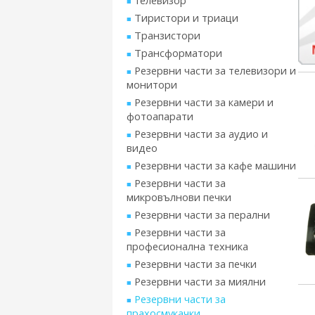
телевизор
Тиристори и триаци
Транзистори
Трансформатори
Резервни части за телевизори и
монитори
Резервни части за камери и
фотоапарати
Резервни части за аудио и
видео
Резервни части за кафе машини
Резервни части за
микровълнови печки
Резервни части за перални
Резервни части за
професионална техника
Резервни части за печки
Резервни части за миялни
Резервни части за
прахосмукачки