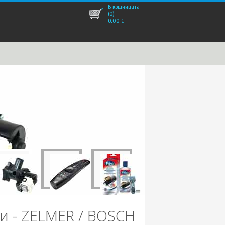
В кошницата
(0)
0,00
€
и - ZELMER / BOSCH