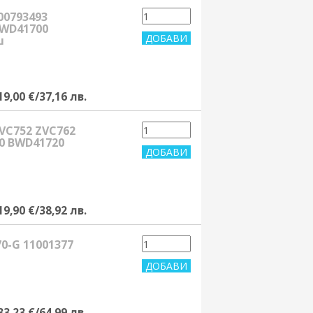
00793493
BWD41700
ш
19,00 €/37,16 лв.
 ZVC752 ZVC762
0 BWD41720
19,90 €/38,92 лв.
70-G 11001377
33,23 €/64,99 лв.