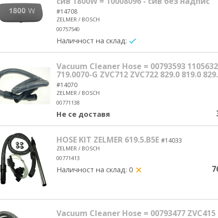
сив 1800W = 10008096 - сив без надпис
#14708
ZELMER / BOSCH
00757540
Наличност на склад:
yes/no
Vacuum Cleaner Hose = 00793593 1105632
719.0070-G ZVC712 ZVC722 829.0 819.0 829.
#14070
ZELMER / BOSCH
00771138
Не се доставя
HOSE KIT ZELMER 619.5.B5E
#14033
ZELMER / BOSCH
00771413
7
Наличност на склад: 0
yes/no
Vacuum Cleaner Hose = 00793477 ZVC415