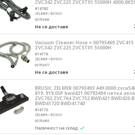
ZVC342 ZVC225 ZVCST01 55000H 4000.0K5
#14780
ZELMER / BOSCH
00793469
Не се доставя
Vacuum Cleaner Hose = 00793469 ZVC415
ZVC342 ZVC225 ZVCST01 55000H
#14779
ZELMER / BOSCH
00793477
Не се доставя
BRUSH, ZELMER 00793493 449.0000 zvca54k
819. 919.0SP bwd421 00793494 четка зел
ZVC762 ZVC764 ZVC752 BWD421 BWD420 
BWD41720 BWD41740
#18170
ZELMER / BOSCH
00793493
Наличност на склад:
yes/no