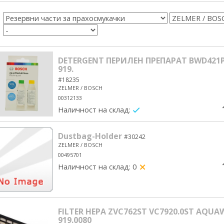
DETERGENT ПЕРИЛЕН ПРЕПАРАТ BWD421P
919.
#18235
ZELMER / BOSCH
00312133
Наличност на склад:
yes/no
Dustbag-Holder
#30242
ZELMER / BOSCH
00495701
Наличност на склад: 0
yes/no
FILTER HEPA ZVC762ST VC7920.0ST AQUAW
919.0080