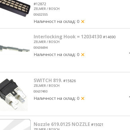
#12872
ZELMER / BOSCH
00632555
Наличност на склад: 0
yes/no
Interlocking Hook = 12034130
#14690
ZELMER / BOSCH
00636694
Наличност на склад: 0
yes/no
SWITCH 819.
#15826
ZELMER / BOSCH
00637493
Наличност на склад: 0
yes/no
Nozzle 619.0125 NOZZLE
#15021
ZELMER / BOSCH