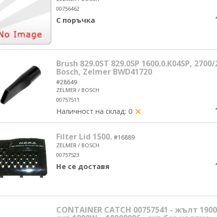
00756462
С поръчка
Brush 829.0ST 829.0SP 1600.0.K04SP, 2700/
Bosch, Zelmer BWD41720
#28649
ZELMER / BOSCH
00757511
Наличност на склад: 0
yes/no
Filter Lid 1500.
#16889
ZELMER / BOSCH
00757523
Не се доставя
CONTAINER CATCH 00757541 - жълт 1900W