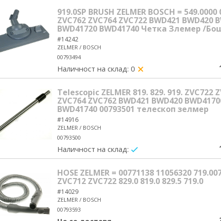
919.0SP BRUSH ZELMER BOSCH = 549.0000 
ZVC762 ZVC764 ZVC722 BWD421 BWD420 
BWD41720 BWD41740 Четка Злемер /Бо
#14242
ZELMER / BOSCH
00793494
Наличност на склад: 0
yes/no
Telescopic ZELMER 819. 829. 919. ZVC722
ZVC764 ZVC762 BWD421 BWD420 BWD4170
BWD41740 00793501 телескоп зелмер
#14916
ZELMER / BOSCH
00793500
Наличност на склад:
yes/no
HOSE ZELMER = 00771138 11056320 719.00
ZVC712 ZVC722 829.0 819.0 829.5 719.0
#14029
ZELMER / BOSCH
00793593