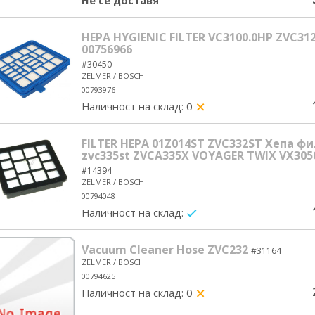
Не се доставя
HEPA HYGIENIC FILTER VC3100.0HP ZVC31
00756966
#30450
ZELMER / BOSCH
00793976
Наличност на склад: 0
yes/no
FILTER HEPA 01Z014ST ZVC332ST Хепа 
zvc335st ZVCA335X VOYAGER TWIX VX3050
#14394
ZELMER / BOSCH
00794048
Наличност на склад:
yes/no
Vacuum Cleaner Hose ZVC232
#31164
ZELMER / BOSCH
00794625
Наличност на склад: 0
yes/no