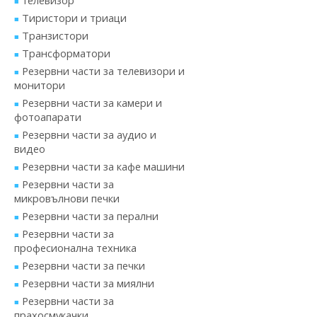
телевизор
Тиристори и триаци
Транзистори
Трансформатори
Резервни части за телевизори и
монитори
Резервни части за камери и
фотоапарати
Резервни части за аудио и
видео
Резервни части за кафе машини
Резервни части за
микровълнови печки
Резервни части за перални
Резервни части за
професионална техника
Резервни части за печки
Резервни части за миялни
Резервни части за
прахосмукачки