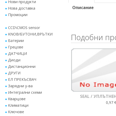
Нови продукти
Описание
Нова доставка
Промоции
CCD\CMOS sensor
KNOB/БУТОНИ,ВРЪТКИ
Подобни пр
Батерии
Грецове
ДАТЧИЦИ
Диоди
Дистанционни
ДРУГИ
ЕЛ ПРЕКЪСВАЧ
Зарядни у-ва
Интегрални схеми
SEAL / УПЛЪТНЕ
Кварцове
0,97 €
Климатици
Ключове