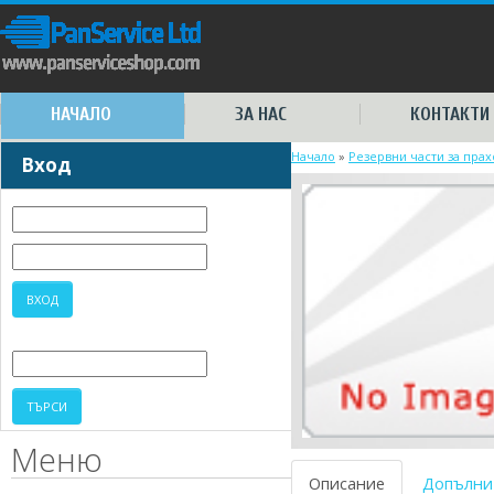
НАЧАЛО
ЗА НАС
КОНТАКТИ
Начало
»
Резервни части за пра
Вход
Меню
Описание
Допълни