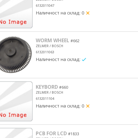
6132011047
Наличност на склад: 0
yes/no
WORM WHEEL
#662
ZELMER / BOSCH
6132011063
Наличност на склад:
yes/no
KEYBORD
#660
ZELMER / BOSCH
6132011104
Наличност на склад: 0
yes/no
PCB FOR LCD
#1833