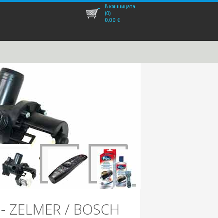
В кошницата
(0)
0,00
€
- ZELMER / BOSCH