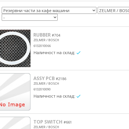
RUBBER
#704
ZELMER / BOSCH
6132010066
Наличност на склад:
yes/no
ASSY PCB
#2186
ZELMER / BOSCH
6132010090
Наличност на склад:
yes/no
TOP SWITCH
#661
ZELMER / BOSCH