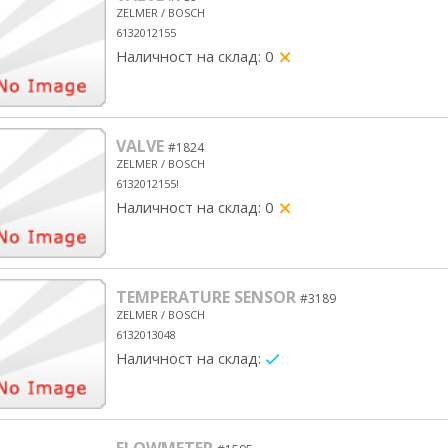
ZELMER / BOSCH
6132012155
Наличност на склад: 0
yes/no
VALVE
#1824
ZELMER / BOSCH
6132012155!
Наличност на склад: 0
yes/no
TEMPERATURE SENSOR
#3189
ZELMER / BOSCH
6132013048
Наличност на склад:
yes/no