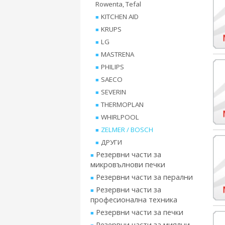
Rowenta, Tefal
KITCHEN AID
KRUPS
LG
MASTRENA
PHILIPS
SAECO
SEVERIN
THERMOPLAN
WHIRLPOOL
ZELMER / BOSCH
ДРУГИ
Резервни части за
микровълнови печки
Резервни части за перални
Резервни части за
професионална техника
Резервни части за печки
Резервни части за миялни