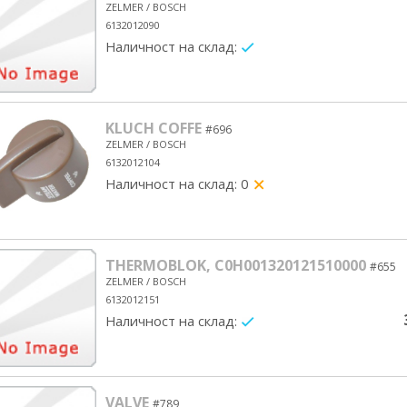
ZELMER / BOSCH
6132012090
Наличност на склад:
yes/no
KLUCH COFFE
#696
ZELMER / BOSCH
6132012104
Наличност на склад: 0
yes/no
THERMOBLOK, C0H001320121510000
#655
ZELMER / BOSCH
6132012151
Наличност на склад:
yes/no
VALVE
#789