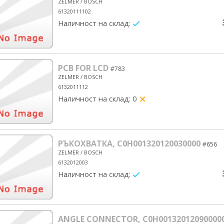
ZELMER / BOSCH
61320111102
Наличност на склад:
yes/no
PCB FOR LCD
#783
ZELMER / BOSCH
6132011112
Наличност на склад: 0
yes/no
РЪКОХВАТКА, C0H001320120030000
#656
ZELMER / BOSCH
6132012003
Наличност на склад:
yes/no
ANGLE CONNECTOR, C0H00132012090000