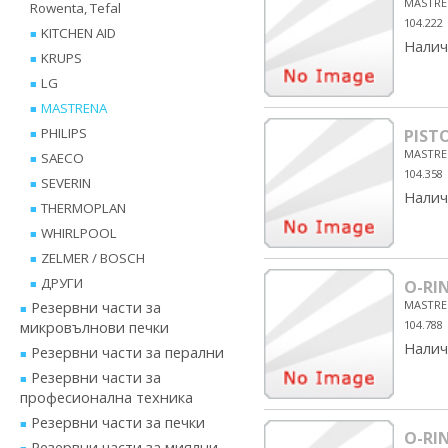
MASTRE
Rowenta, Tefal
104.222
KITCHEN AID
Налич
KRUPS
LG
MASTRENA
PHILIPS
PIST
MASTRE
SAECO
104.358
SEVERIN
Налич
THERMOPLAN
WHIRLPOOL
ZELMER / BOSCH
ДРУГИ
O-RIN
Резервни части за
MASTRE
микровълнови печки
104.788
Налич
Резервни части за перални
Резервни части за
професионална техника
Резервни части за печки
O-RI
Резервни части за миялни