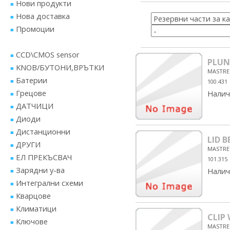
Нови продукти
Нова доставка
Промоции
CCD\CMOS sensor
PLUN
KNOB/БУТОНИ,ВРЪТКИ
MASTRE
Батерии
100.431
Грецове
Налич
ДАТЧИЦИ
Диоди
Дистанционни
LID 
ДРУГИ
MASTRE
ЕЛ ПРЕКЪСВАЧ
101.315
Зарядни у-ва
Налич
Интегрални схеми
Кварцове
Климатици
CLIP
Ключове
MASTRE