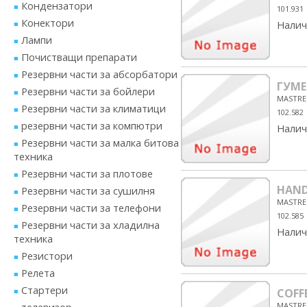
Кондензатори
101.931
Конектори
Налич
Лампи
Почистващи препарати
Резервни части за абсорбатори
ГУМЕ
Резервни части за бойлери
MASTRE
Резервни части за климатици
102.582
резервни части за компютри
Налич
Резервни части за малка битова
техника
Резервни части за плотове
HAND
Резервни части за сушилня
MASTRE
Резервни части за телефони
102.585
Резервни части за хладилна
Налич
техника
Резистори
Релета
Стартери
COFF
MASTRE