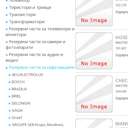
телевизор
103.270
Тиристори и триаци
Налич
Транзистори
Трансформатори
Резервни части за телевизори и
монитори
HOSE
Резервни части за камери и
MASTRE
фотоапарати
103.607
Резервни части за аудио и
Налич
видео
Резервни части за кафе машини
AEG/ELECTROLUX
CHEC
BOSCH
MASTRE
BRAZILIA
104.069
BRIEL
Налич
DELONGHI
GAGIA
Graef
MANO
GROUPE SEB Krups, Moulinex,