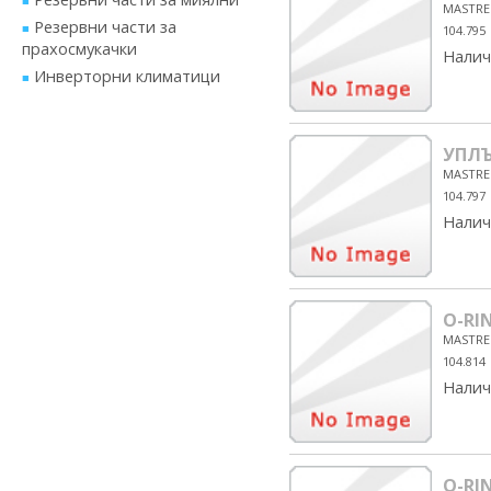
MASTRE
Резервни части за
104.795
прахосмукачки
Налич
Инверторни климатици
УПЛ
MASTRE
104.797
Налич
O-RI
MASTRE
104.814
Налич
O-RI